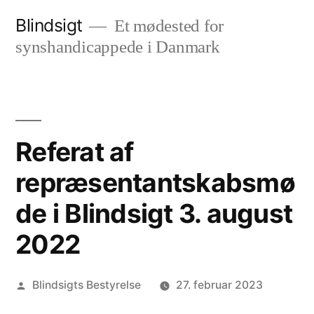
Videre
Blindsigt
Et mødested for
til
synshandicappede i Danmark
indhold
Referat af
repræsentantskabsmø
de i Blindsigt 3. august
2022
Posted
Blindsigts Bestyrelse
27. februar 2023
by