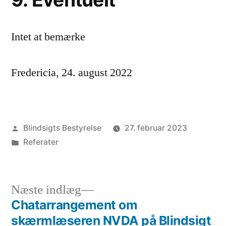
Intet at bemærke
Fredericia, 24. august 2022
Posted
Blindsigts Bestyrelse
27. februar 2023
by
Posted
Referater
in
Next
Næste indlæg
post:
Chatarrangement om
Indlægsnavigation
skærmlæseren NVDA på Blindsigt