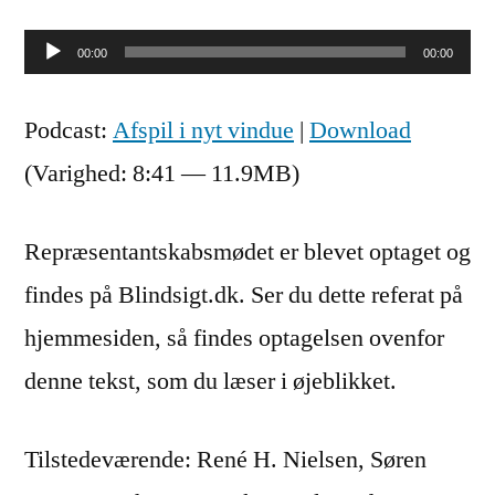
Lydafspiller
00:00
00:00
Podcast:
Afspil i nyt vindue
|
Download
(Varighed: 8:41 — 11.9MB)
Repræsentantskabsmødet er blevet optaget og
findes på Blindsigt.dk. Ser du dette referat på
hjemmesiden, så findes optagelsen ovenfor
denne tekst, som du læser i øjeblikket.
Tilstedeværende: René H. Nielsen, Søren