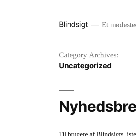
Videre
til
Blindsigt
Et mødeste
indhold
Category Archives:
Uncategorized
Nyhedsbrev
Til brugere af Blindsigts list