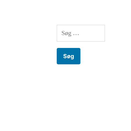
2025”
Søg
efter: