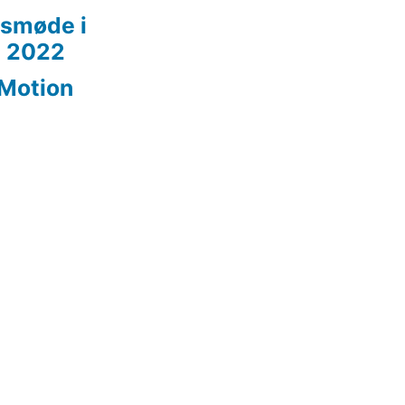
smøde i
t 2022
dMotion