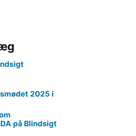
læg
indsigt
smødet 2025 i
 om
A på Blindsigt