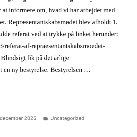
 at informere om, hvad vi har arbejdet med
et. Repræsentantskabsmødet blev afholdt 1.
lde referat ved at trykke på linket herunder:
03/referat-af-repraesentantskabsmoedet-
Blindsigt fik på det årlige
 en ny bestyrelse. Bestyrelsen …
Posted
 december 2025
Uncategorized
in