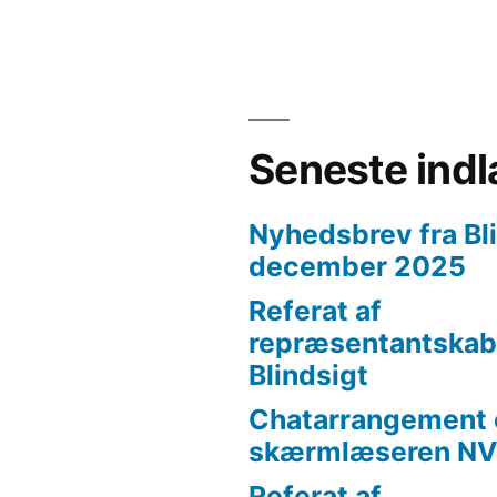
Seneste ind
Nyhedsbrev fra Bl
december 2025
Referat af
repræsentantskab
Blindsigt
Chatarrangement
skærmlæseren NVD
Referat af