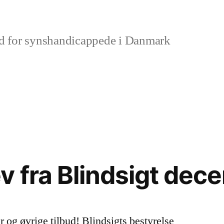
d for synshandicappede i Danmark
 fra Blindsigt de
er og øvrige tilbud! Blindsigts bestyrelse