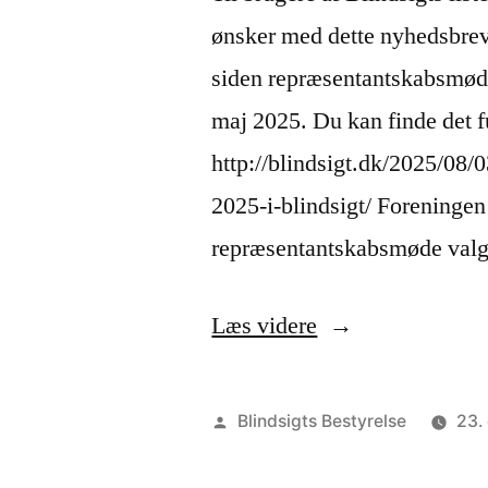
ønsker med dette nyhedsbrev
siden repræsentantskabsmød
maj 2025. Du kan finde det fu
http://blindsigt.dk/2025/08/
2025-i-blindsigt/ Foreningen 
repræsentantskabsmøde valgt
“Nyhedsbrev
Læs videre
fra
Blindsigt
Posted
Blindsigts Bestyrelse
23.
december
by